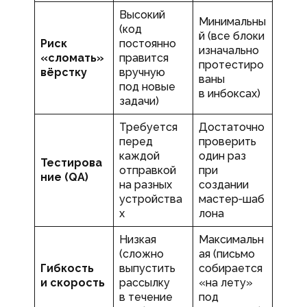
Высокий
Минимальны
(код
й (все блоки
Риск
постоянно
изначально
«сломать»
правится
протестиро
вёрстку
вручную
ваны
под новые
в инбоксах)
задачи)
Требуется
Достаточно
перед
проверить
каждой
один раз
Тестирова
отправкой
при
ние (QA)
на разных
создании
устройства
мастер‑шаб
х
лона
Низкая
Максимальн
(сложно
ая (письмо
Гибкость
выпустить
собирается
и скорость
рассылку
«на лету»
в течение
под