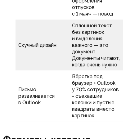
оформления
отпусков
с 1 мая» — повод
Сплошной текст
без картинок
и выделения
Скучный дизайн
важного — это
документ.
Документы читают,
когда очень нужно
Вёрстка под
браузер + Outlook
Письмо
у 70% сотрудников
разваливается
= съехавшие
в Outlook
колонки и пустые
квадраты вместо
картинок