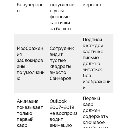
браузерног
скруглённы
вёрстка
о
е углы,
фоновые
картинки
на блоках
Подписи
к каждой
Изображен
Сотрудник
картинке,
ия
видит
письмо
заблокиров
пустые
должно
аны
квадраты
читаться
по умолчани
вместо
без
ю
баннеров
изображени
й
Первый
Анимация
Outlook
кадр
показывает
2007–2019
должен
только
не воспроиз
содержать
первый
водит
ключевое
кадр
анимацию