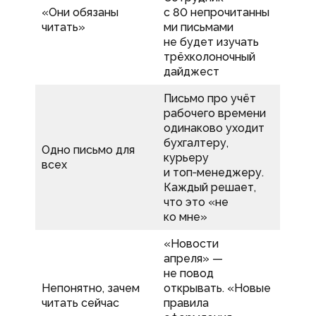
«Они обязаны
с 80 непрочитанны
читать»
ми письмами
не будет изучать
трёхколоночный
дайджест
Письмо про учёт
рабочего времени
одинаково уходит
бухгалтеру,
Одно письмо для
курьеру
всех
и топ‑менеджеру.
Каждый решает,
что это «не
ко мне»
«Новости
апреля» —
не повод
Непонятно, зачем
открывать. «Новые
читать сейчас
правила