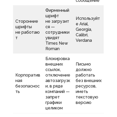
сообщение
Фирменный
шрифт
Используйт
Сторонние
не загрузит
е Arial,
шрифты
ся —
Georgia,
не работаю
сотрудники
Calibri,
т
увидят
Verdana
Times New
Roman
Блокировка
внешних
Письмо
ссылок,
должно
Корпоратив
отключение
работать
ная
автозагрузк
без внешних
безопаснос
и, в ряде
ресурсов,
ть
компаний —
иметь
запрет
текстовую
графики
версию
целиком