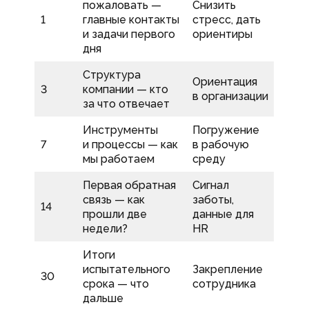
пожаловать —
Снизить
1
главные контакты
стресс, дать
и задачи первого
ориентиры
дня
Структура
Ориентация
3
компании — кто
в организации
за что отвечает
Инструменты
Погружение
7
и процессы — как
в рабочую
мы работаем
среду
Первая обратная
Сигнал
связь — как
заботы,
14
прошли две
данные для
недели?
HR
Итоги
испытательного
Закрепление
30
срока — что
сотрудника
дальше