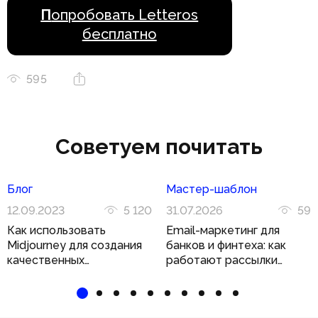
П
опробовать Letteros
бесплатно
595
Советуем почитать
Блог
Мастер-шаблон
12.09.2023
5 120
31.07.2026
59
Как использовать
Email-маркетинг для
Midjourney для создания
банков и финтеха: как
качественных
работают рассылки
иллюстраций
в регулируемой нише