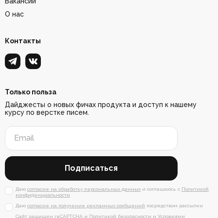
Вакансии
О нас
Контакты
Только польза
Дайджесты о новых фичах продукта и доступ к нашему
курсу по верстке писем.
Подписаться
Даю
согласие на обработку персональных данных
и соглашаюсь с
Политикой
конфиденциальности
Даю
согласие на получение рекламных сообщений
посредством рассылки
Сайт защищен reCAPTCHA и
Политикой безопасности
и
Условиями