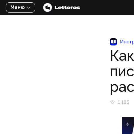
Меню
Инстр
Как
пис
ра
1 185