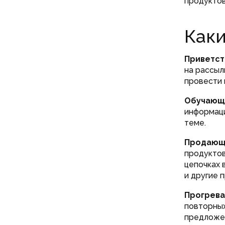
продуктов
Каки
Приветст
на рассыл
провести 
Обучающ
информаци
теме.
Продающ
продуктов
цепочках 
и другие 
Прогрев
повторных
предложен