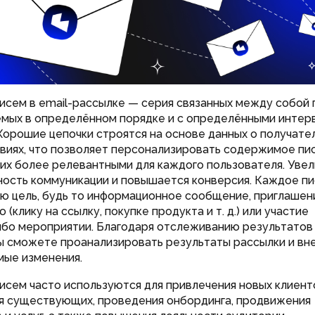
исем в email-рассылке — серия связанных между собой 
мых в определённом порядке и с определёнными интер
Хорошие цепочки строятся на основе данных о получате
твиях, что позволяет персонализировать содержимое пи
 их более релевантными для каждого пользователя. Уве
ость коммуникации и повышается конверсия. Каждое п
ю цель, будь то информационное сообщение, приглашен
 (клику на ссылку, покупке продукта и т. д.) или участие
ибо мероприятии. Благодаря отслеживанию результатов
ы сможете проанализировать результаты рассылки и вн
ые изменения.
исем часто используются для привлечения новых клиент
я существующих, проведения онбординга, продвижения