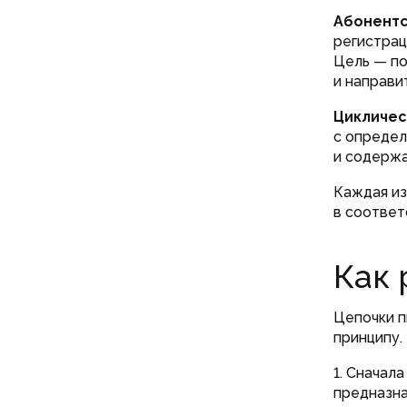
Абонентс
регистрац
Цель — п
и направи
Цикличес
с определ
и содержа
Каждая из
в соответ
Как 
Цепочки п
принципу.
1. Сначал
предназна