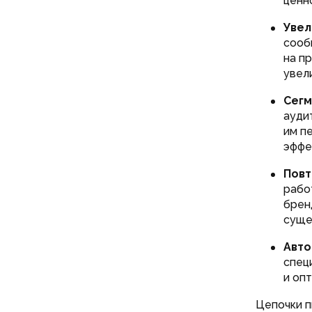
ценн
Увел
сооб
на п
увел
Сегм
ауди
им п
эффе
Повт
рабо
брен
суще
Авто
спец
и оп
Цепочки п