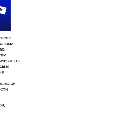
писем,
валами
лях
сем
личивается
исьмо
ие
 каждой
ести
ов,