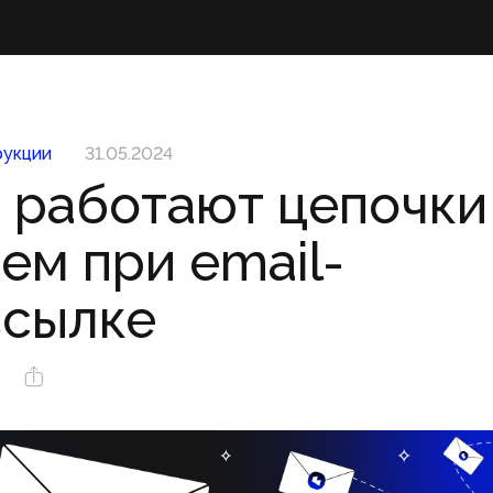
укции
31.05.2024
 работают цепочки
ем при email-
ссылке