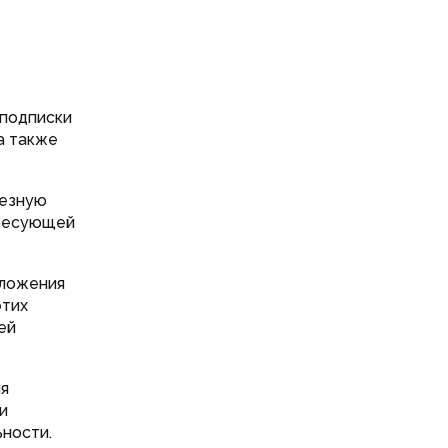
 подписки
а также
лезную
ересующей
дложения
этих
ей
ия
и
ности.