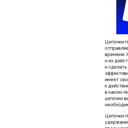
Цепочки п
отправляе
времени. 
и их дейс
и сделать
эффективн
имеет сво
к действию
в каком‑л
цепочки в
необходим
Цепочки п
удержани