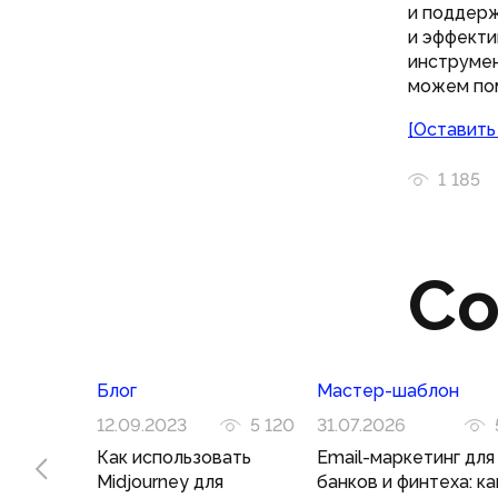
и поддерж
и эффекти
инструмен
можем по
[Оставить
1 185
Со
Блог
Мастер-шаблон
12.09.2023
5 120
31.07.2026
Как использовать
Email-маркетинг для
Midjourney для
банков и финтеха: ка