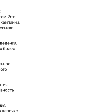
х
тем. Эти
 кампании,
ссылки.
оведения.
х более
льное,
ного
тия,
ивность
ия,
 цепочке.