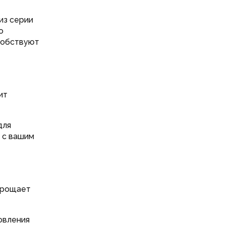
из серии
о
собствуют
ит
для
а с вашим
прощает
овления