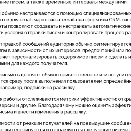
ние писем, а также временные интервалы между ними.
и обычно настраиваются с помощью специализированны
тов для email-маркетинга: email-платформ или CRM-сис
ты позволяют создавать и настраивать автоматические
ь условия отправки писем и контролировать процесс ра
отправкой сообщений аудитория обычно сегментируется
ппы в зависимости от их интересов, предпочтений или п
ляет персонализировать содержимое писем и сделать и
ыми для каждого получателя.
 письмо в цепочке, обычно приветственное или вступите
тся сразу после выполнения пользователем определён
 например, подписки на рассылку.
мя работы отслеживаются метрики эффективности: откры
нверсии и другие. Благодаря чему можно оценить эффект
исьма и внести изменения в рассылку.
симости от реакции получателей на предыдущие сообщен
ески генерируются и отправляются следующие письма в