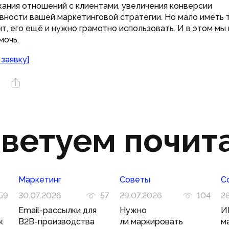
ания отношений с клиентами, увеличения конверсии
вности вашей маркетинговой стратегии. Но мало иметь 
т, его ещё и нужно грамотно использовать. И в этом мы
мочь.
 заявку]
ветуем почит
Маркетинг
Советы
С
59
30.07.2026
57
29.07.2026
104
2
Email-рассылки для
Нужно
И
к
B2B-производства
ли маркировать
м