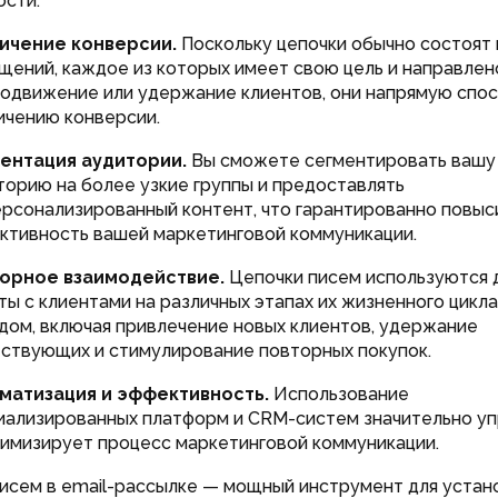
ости.
ичение конверсии.
Поскольку цепочки обычно состоят 
щений, каждое из которых имеет свою цель и направлен
родвижение или удержание клиентов, они напрямую спо
ичению конверсии.
ентация аудитории.
Вы сможете сегментировать вашу
торию на более узкие группы и предоставлять
ерсонализированный контент, что гарантированно повыс
ктивность вашей маркетинговой коммуникации.
орное взаимодействие.
Цепочки писем используются 
ты с клиентами на различных этапах их жизненного цикл
дом, включая привлечение новых клиентов, удержание
ствующих и стимулирование повторных покупок.
матизация и эффективность.
Использование
иализированных платформ и CRM-систем значительно у
тимизирует процесс маркетинговой коммуникации.
исем в email-рассылке — мощный инструмент для устан