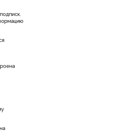
подписк.
нформацию
ся
троена
му
она