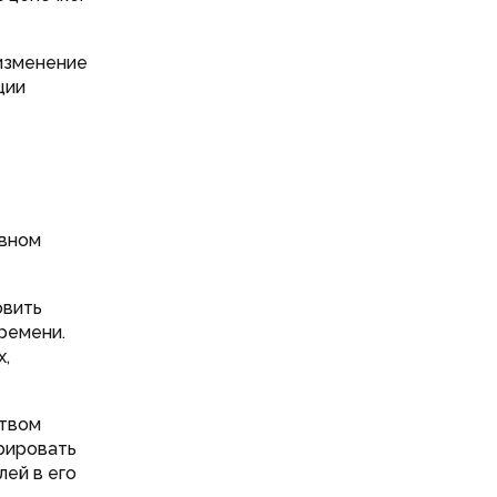
 изменение
ции
ивном
овить
ремени.
х,
твом
рировать
лей в его