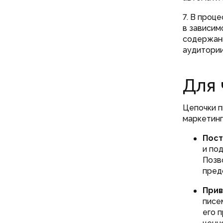
7. В проц
в зависим
содержани
аудитории
Для 
Цепочки п
маркетинг
Пост
и по
Позв
пред
Прив
писе
его 