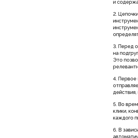
и содержа
2. Цепочк
инструмен
инструмен
определят
3. Перед 
на подгру
Это позво
релевантн
4. Первое
отправляе
действия,
5. Во вре
клики, ко
каждого п
6. В зави
автоматич