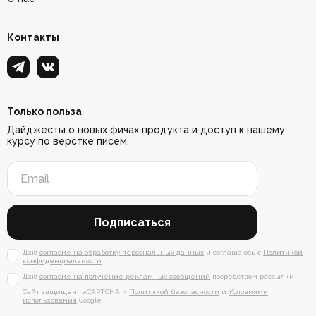
Контакты
Только польза
Дайджесты о новых фичах продукта и доступ к нашему
курсу по верстке писем.
Подписаться
Даю
согласие на обработку персональных данных
и соглашаюсь с
Политикой
конфиденциальности
Даю
согласие на получение рекламных сообщений
посредством рассылки
Сайт защищен reCAPTCHA и
Политикой безопасности
и
Условиями
использования
Google