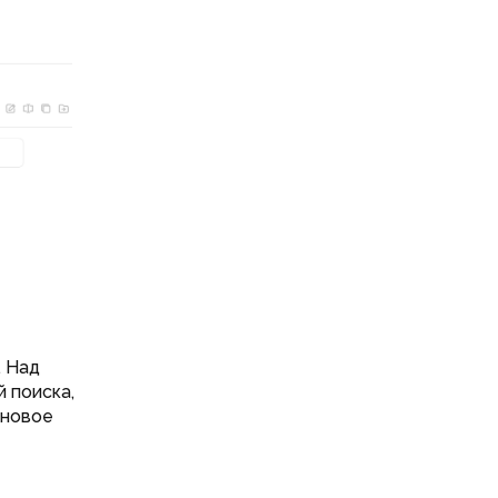
. Над
 поиска,
 новое