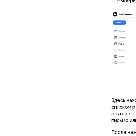
— Выберит
Здесь нах
списком р
а также о
письмо ил
После наж