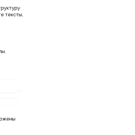
труктуру
те тексты,
лы.
ложены