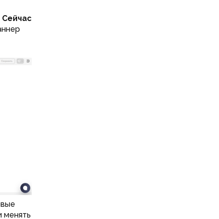
Сейчас
аннер
овые
и менять