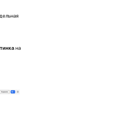
тдельная
тинка
на