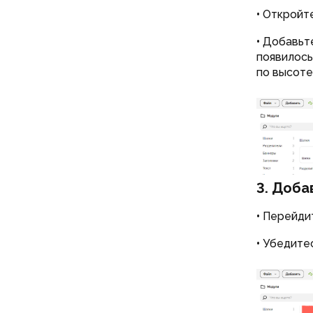
•
Откройт
•
Добавьте
появилось
по высоте
3. Доба
•
Перейди
•
Убедитес