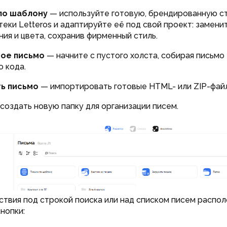
 по шаблону
— используйте готовую, брендированную с
теки Letteros и адаптируйте её под свой проект: замени
ия и цвета, сохранив фирменный стиль.
ное письмо
— начните с пустого холста, собирая письмо
 кода.
ть письмо
— импортировать готовые HTML- или ZIP-фай
создать новую папку для организации писем.
ствия под строкой поиска или над списком писем распо
нопки: