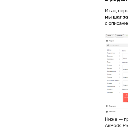
Итак, пер
мы шаг з
с описани
Ниже — пр
AirPods P