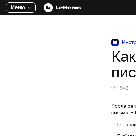
Меню
Инстр
Как
пис
542
После рег
письма. В
— Перейди