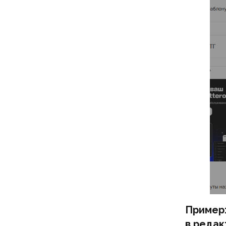
Пример
в редак