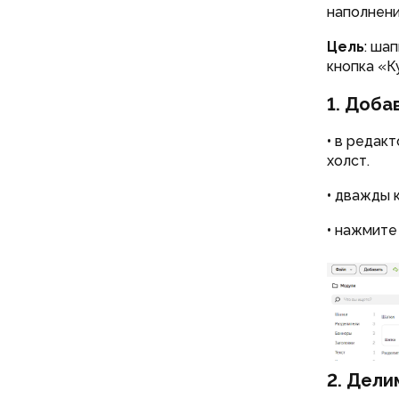
наполнени
Цель
: ша
кнопка «К
1. Доба
•
в редак
холст.
•
дважды к
•
нажмите 
2. Дели