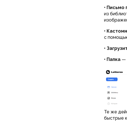
• Письмо
из библио
изображен
• Кастом
с помощью
• Загрузи
• Папка
— 
Те же дей
быстрые к