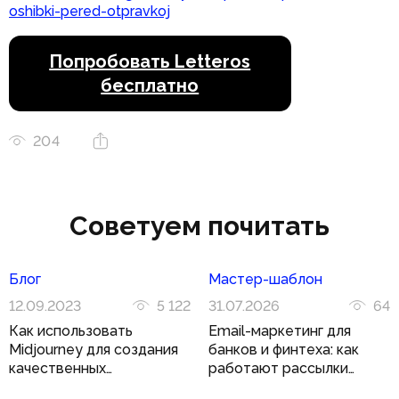
oshibki-pered-otpravkoj
Попробовать Letteros
бесплатно
204
Советуем почитать
Блог
Мастер-шаблон
12.09.2023
5 122
31.07.2026
64
Как использовать
Email-маркетинг для
Midjourney для создания
банков и финтеха: как
качественных
работают рассылки
иллюстраций
в регулируемой нише