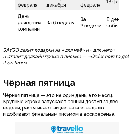
13 февраля
февраля
декабря
февраля
День
За
В день
рождения
За 6 недель
2 недели
события
компании
SAYSO делит подарки на «для неё» и «для него»
и ставит дедлайн прямо в письме — «Order now to get
it on time»
Чёрная пятница
Чёрная пятница — это не один день, это месяц.
Крупные игроки запускают ранний доступ за две
недели, растягивают акцию на всю неделю
и добивают финальным письмом в воскресенье.