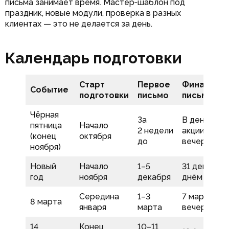
письма занимает время. Мастер‑шаблон под
праздник, новые модули, проверка в разных
клиентах — это не делается за день.
Календарь подготовки
Старт
Первое
Финально
Событие
подготовки
письмо
письмо
Чёрная
За
В день
пятница
Начало
2 недели
акции
(конец
октября
до
вечером
ноября)
Новый
Начало
1–5
31 декабря
год
ноября
декабря
днём
Середина
1–3
7 марта
8 марта
января
марта
вечером
14
Конец
10–11