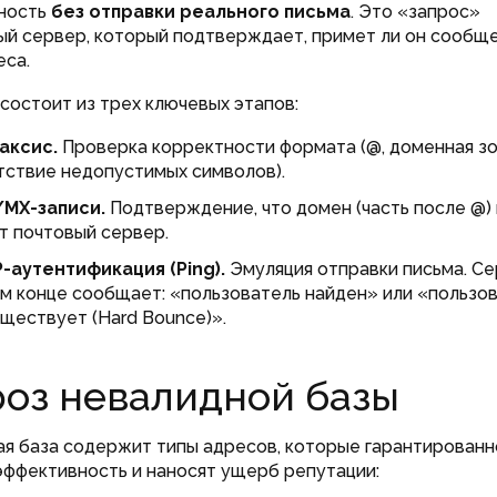
сность
без отправки реального письма
. Это «запрос»
ый сервер, который подтверждает, примет ли он сообщ
еса.
состоит из трех ключевых этапов:
аксис.
Проверка корректности формата (@, доменная зо
тствие недопустимых символов).
MX-записи.
Подтверждение, что домен (часть после @
т почтовый сервер.
-аутентификация (Ping).
Эмуляция отправки письма. С
ом конце сообщает: «пользователь найден» или «пользо
уществует (Hard Bounce)».
роз невалидной базы
я база содержит типы адресов, которые гарантированн
ффективность и наносят ущерб репутации: