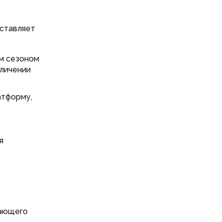
оставляет
м сезоном
еличении
атформу,
я
шающего