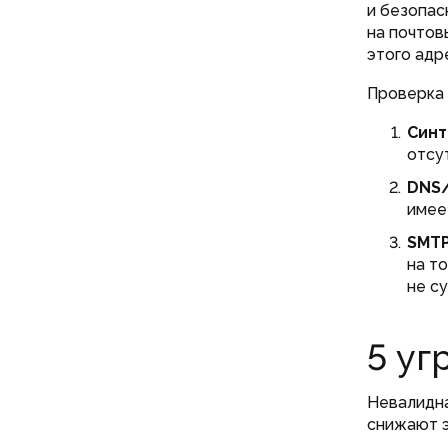
и безопа
на почтов
этого адр
Проверка 
Синт
отсу
DNS/
имее
SMTP
на т
не с
5 уг
Невалидна
снижают э