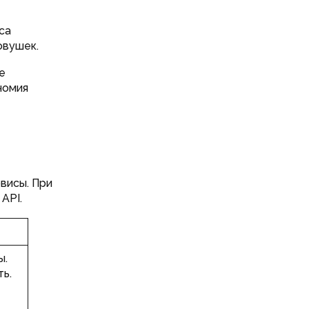
са
овушек.
е
номия
висы. При
API.
ы.
ь.