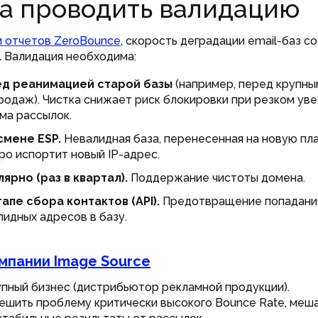
а проводить валидацию
 отчетов ZeroBounce
, скорость деградации email-баз с
.
Валидация необходима:
д реанимацией старой базы
(например, перед крупны
родаж). Чистка снижает риск блокировки при резком ув
ма рассылок.
смене ESP.
Невалидная база, перенесенная на новую пл
ро испортит новый IP-адрес.
лярно (раз в квартал).
Поддержание чистоты домена.
тапе сбора контактов (API).
Предотвращение попадани
лидных адресов в базу.
мпании Image Source
пный бизнес (дистрибьютор рекламной продукции).
ешить проблему критически высокого Bounce Rate, ме