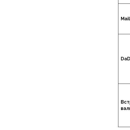
Mai
DaD
Вст
вал