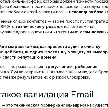
отали сильный оффер, который должен принести продаж
ффер бесполезен, если письмо не доходит до получателя
ва проблем с email-маркетингом —
невалидная база к
енный список контактов — это не просто пустая трата 
ESP. Это
техническая угроза
для вашего домена:
ующие адреса, опечатки и, что критично,
спам‑ловушк
айде мы расскажем, как провести аудит и очистку
ющей базы, внедрить постоянную защиту от «мусо
и спасти репутацию домена.
азы — не разовая акция, а
регулярное требование
телю. Лучше отправить 1000 писем живым людям с Open
с тем же результатом, но с риском блокировки.
такое валидация Email
я — это
техническая проверка
email-адреса на сущест