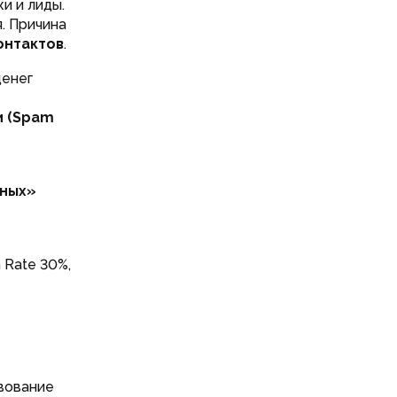
и и лиды.
. Причина
онтактов
.
денег
и (Spam
рных»
 Rate 30%,
вование