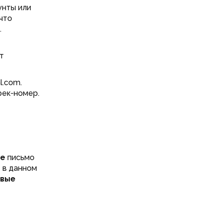
унты или
что
.
т
l.com.
рек‑номер.
е
письмо
e в данном
овые