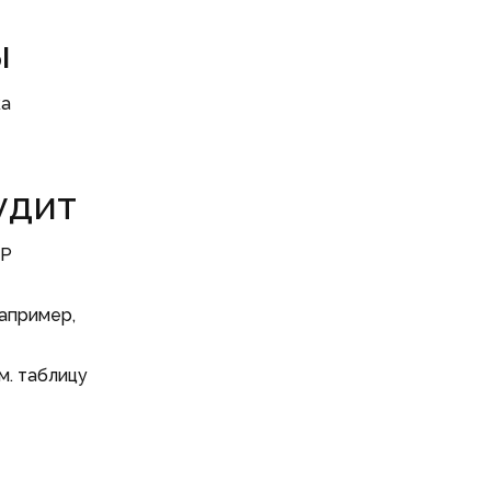
ы
ка
удит
SP
апример,
м. таблицу