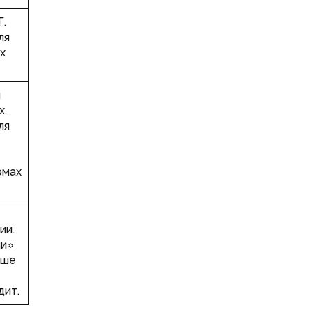
Г.
ля
х
я
х.
ля
рмах
ии.
ии»
чше
дит.