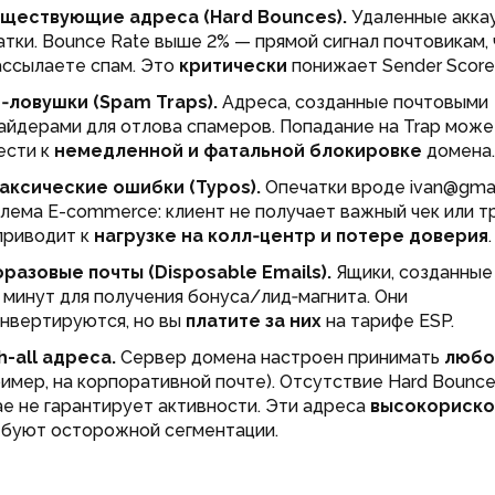
ществующие адреса (Hard Bounces).
Удаленные акка
атки. Bounce Rate выше 2% — прямой сигнал почтовикам, 
ассылаете спам. Это
критически
понижает Sender Score
‑ловушки (Spam Traps).
Адреса, созданные почтовыми
айдерами для отлова спамеров. Попадание на Trap може
ести к
немедленной и фатальной блокировке
домена.
аксические ошибки (Typos).
Опечатки вроде ivan@gma
лема E-commerce: клиент не получает важный чек или т
приводит к
нагрузке на колл‑центр и потере доверия
.
разовые почты (Disposable Emails).
Ящики, созданные
0 минут для получения бонуса/лид‑магнита. Они
онвертируются, но вы
платите за них
на тарифе ESP.
h-all адреса.
Сервер домена настроен принимать
любо
ример, на корпоративной почте). Отсутствие Hard Bounc
ае не гарантирует активности. Эти адреса
высокориск
ебуют осторожной сегментации.