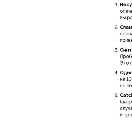
Несу
опеч
вы р
Спам
пров
прив
Синт
Проб
Это 
Одно
на 1
не к
Catc
(нап
случ
и тр