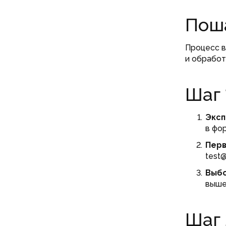
Поша
Процесс в
и обработ
Шаг 
Эксп
в фо
Перв
test@
Выбо
выше
Шаг 