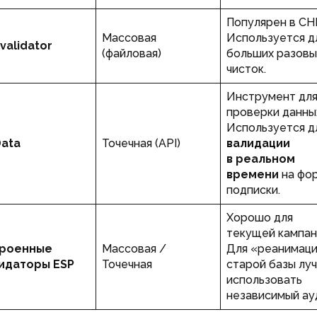
Популярен в СН
Массовая
Используется д
lvalidator
(файловая)
больших разовы
чисток.
Инструмент дл
проверки данны
Используется д
ata
Точечная (API)
валидации
в реальном
времени
на фо
подписки.
Хорошо для
текущей кампан
роенные
Массовая /
Для «реанимац
идаторы ESP
Точечная
старой базы лу
использовать
независимый ау