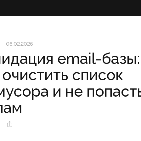
06.02.2026
идация email-базы:
 очистить список
мусора и не попаст
пам