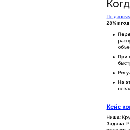
Когд
По данным
28% в год
Пере
расп
объе
При 
быст
Регу
На э
нева
Кейс ко
Ниша:
Кру
Задача:
Р