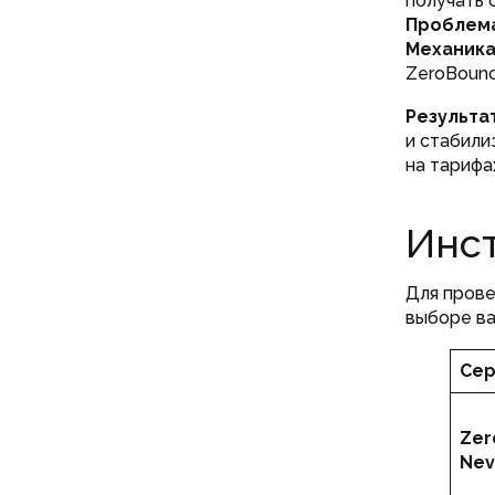
получать 
Проблем
Механика
ZeroBounc
Результат
и стабили
на тарифа
Инс
Для прове
выборе в
Сер
Zer
Nev