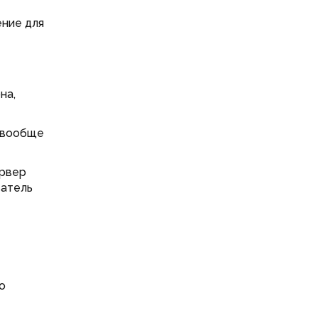
ение для
на,
) вообще
ервер
ватель
о