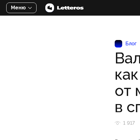
Меню
Блог
Вал
как
от 
в с
1 917