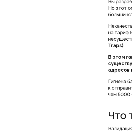
Вы разраб
Но этот о
большинст
Некачеств
на тариф 
несуществ
Traps)
.
В этом г
существу
адресов 
Гигиена б
к отправи
чем 5000 
Что 
Валидаци