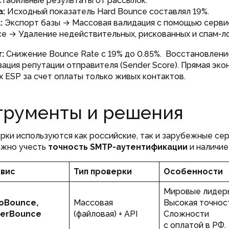
стабильные результаты от рассылок.
а:
Исходный показатель Hard Bounce составлял 19%.
:
Экспорт базы → Массовая валидация с помощью серви
e → Удаление недействительных, рискованных и спам‑л
:
Снижение Bounce Rate с 19% до 0.85%. Восстановлени
зация репутации отправителя (Sender Score). Прямая эко
х ESP за счет оплаты только живых контактов.
трументы и решения
рки используются как российские, так и зарубежные сер
ажно учесть
точность SMTP-аутентификации
и наличие 
вис
Тип проверки
Особенности
Мировые лидер
oBounce,
Массовая
Высокая точност
erBounce
(файловая) + API
Сложности
с оплатой в РФ.