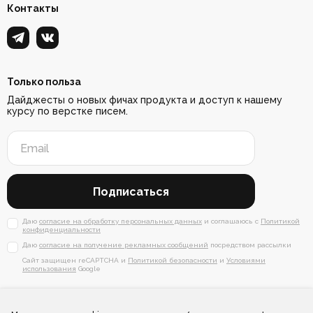
Контакты
Только польза
Дайджесты о новых фичах продукта и доступ к нашему
курсу по верстке писем.
Подписаться
Даю
согласие на обработку персональных данных
и соглашаюсь с
Политикой
конфиденциальности
Даю
согласие на получение рекламных сообщений
посредством рассылки
Сайт защищен reCAPTCHA и
Политикой безопасности
и
Условиями
использования
Google