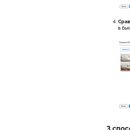
Срав
в бь
3 спос