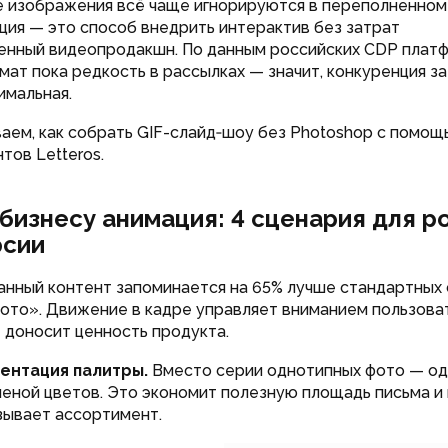
 изображения всё чаще игнорируются в переполненном
ция — это способ внедрить интерактив без затрат
енный видеопродакшн. По данным российских CDP платф
мат пока редкость в рассылках — значит, конкуренция з
имальная.
аем, как собрать GIF-слайд‑шоу без Photoshop с помощ
тов Letteros.
бизнесу анимация: 4 сценария для р
рсии
нный контент запоминается на 65% лучше стандартных 
фото». Движение в кадре управляет вниманием пользова
 доносит ценность продукта.
ентация палитры.
Вместо серии однотипных фото — од
меной цветов. Это экономит полезную площадь письма и
зывает ассортимент.