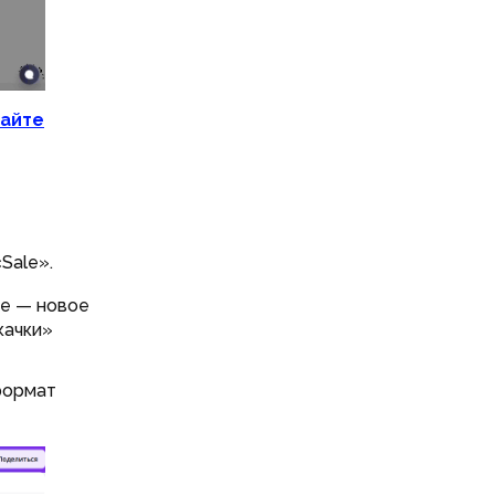
тайте
Sale».
це — новое
качки»
 формат