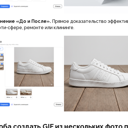
нение «До и После».
Прямое доказательство эффекти
юти‑сфере, ремонте или клининге.
оба создать GIF из нескольких фото 