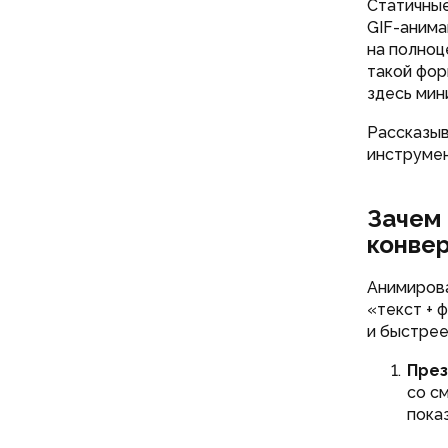
Статичные
GIF-анима
на полноц
такой фор
здесь мин
Рассказыв
инструмен
Зачем 
конве
Анимирова
«текст + 
и быстрее
През
со с
пока