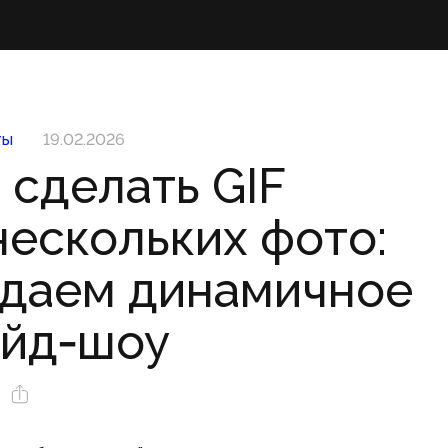
ты
19.02.2026
 сделать GIF
нескольких фото:
здаем динамичное
айд‑шоу