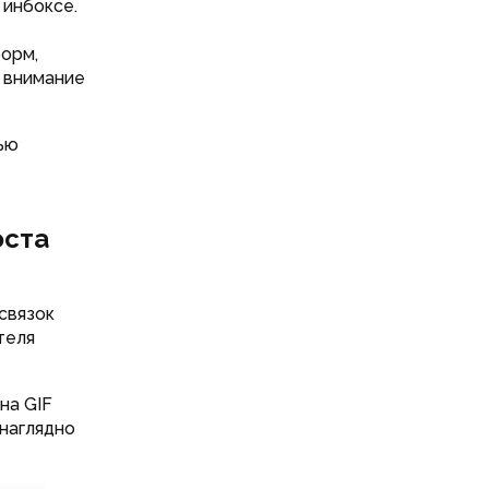
 инбоксе.
орм,
а внимание
ью
оста
связок
теля
на GIF
 наглядно