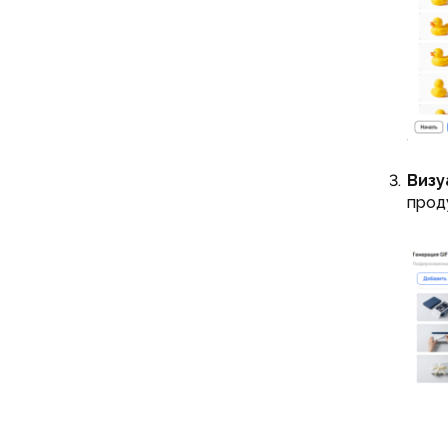
Визу
прод