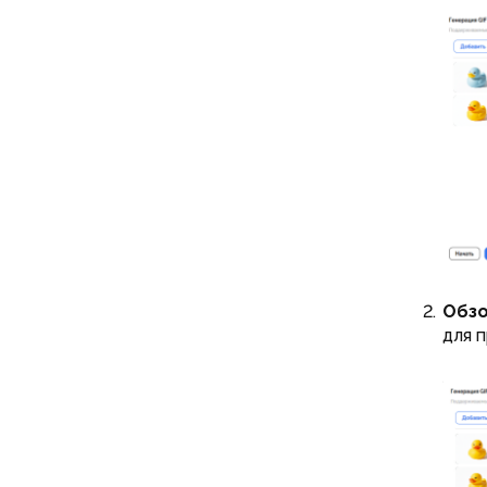
Обзо
для 