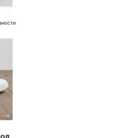
вности
под