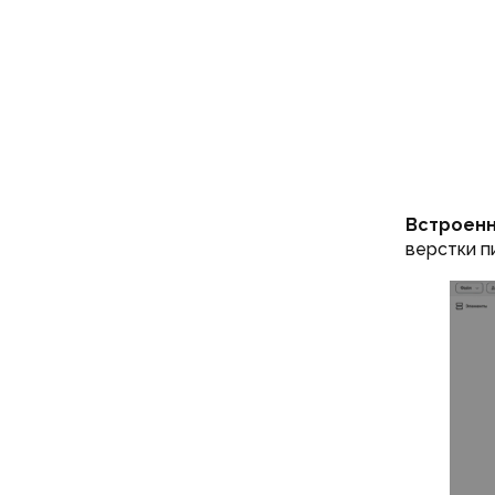
Встроенн
верстки п