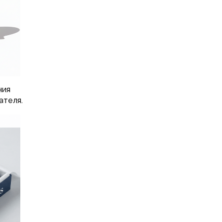
ния
ателя.