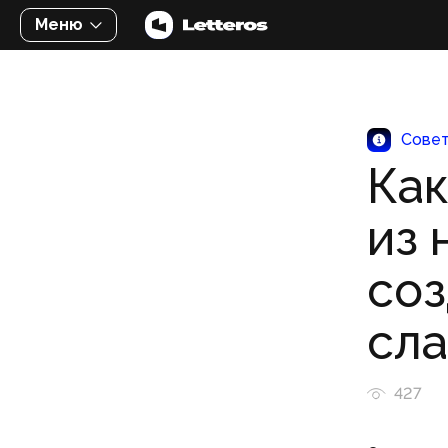
Меню
Сове
Как
из 
со
сл
427