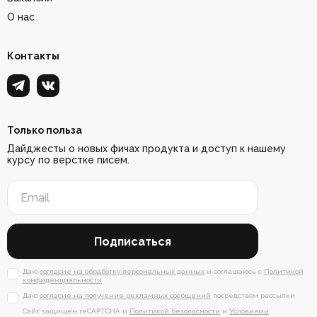
О нас
Контакты
Только польза
Дайджесты о новых фичах продукта и доступ к нашему
курсу по верстке писем.
Подписаться
Даю
согласие на обработку персональных данных
и соглашаюсь с
Политикой
конфиденциальности
Даю
согласие на получение рекламных сообщений
посредством рассылки
Сайт защищен reCAPTCHA и
Политикой безопасности
и
Условиями