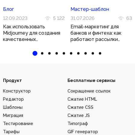
Блог
Мастер-шаблон
12.09.2023
5 122
31.07.2026
63
Как использовать
Email-маркетинг для
Midjourney для создания
банков и финтеха: как
качественных
работают рассылки
иллюстраций
в регулируемой нише
Продукт
Бесплатные сервисы
Конструктор
Сокращение ссылок
Редактор
Сжатие HTML
Шаблоны
Сжатие CSS
Миграция
Сжатие JS
Тестирование
Типограф
Тарифы
GIF генератор